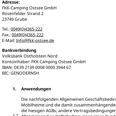
Adresse:
FKK-Camping Ostsee GmbH
Rosenfelder Strand 2
23749 Grube
Tel.:
0049(0)4365-222
Fax.:
0049(0)4365-222
E-Mail:
Info@fkk-ostsee.de
Bankverbindung
Volksbank Ostholstein Nord
Kontoinhaber: FKK Camping Ostsee GmbH
IBAN: DE39 2139 0008 0000 3944 67
BIC: GENODERNSH
1.
Anwendungen
Die nachfolgenden Allgemeinen Geschäftsbeding
Mobilheime und die damit zusammenhängenden L
die hiesigen AGBs; andere Vertragsbedingungen
1.1