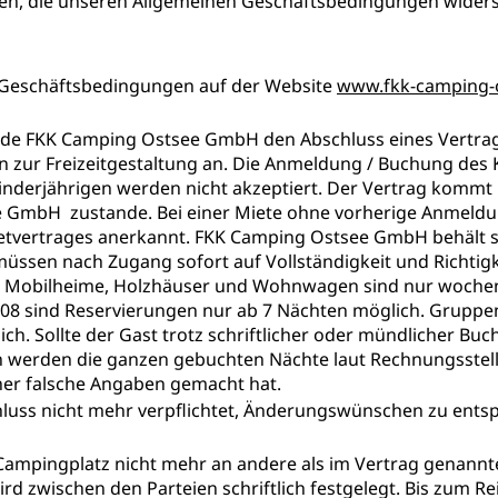
n, die unseren Allgemeinen Geschäftsbedingungen widersp
en Geschäftsbedingungen auf der Website
www.fkk-camping-
nde FKK Camping Ostsee GmbH den Abschluss eines Vertrag
zur Freizeitgestaltung an. Die Anmeldung / Buchung des K
inderjährigen werden nicht akzeptiert. Der Vertrag kommt 
 GmbH zustande. Bei einer Miete ohne vorherige Anmeld
ietvertrages anerkannt. FKK Camping Ostsee GmbH behält 
üssen nach Zugang sofort auf Vollständigkeit und Richtig
 Mobilheime, Holzhäuser und Wohnwagen sind nur wochenwe
08 sind Reservierungen nur ab 7 Nächten möglich. Gruppen
h. Sollte der Gast trotz schriftlicher oder mündlicher Buc
n werden die ganzen gebuchten Nächte laut Rechnungsstellu
her falsche Angaben gemacht hat.
luss nicht mehr verpflichtet, Änderungswünschen zu ents
 Campingplatz nicht mehr an andere als im Vertrag genann
rd zwischen den Parteien schriftlich festgelegt. Bis zum Re