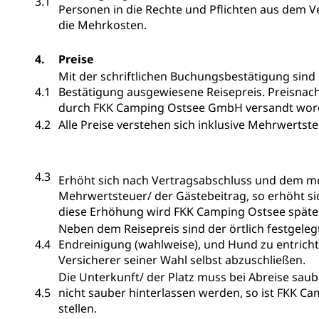
3.1
Personen in die Rechte und Pflichten aus dem Ve
die Mehrkosten.
4.
Preise
Mit der schriftlichen Buchungsbestätigung sind S
4.1
Bestätigung ausgewiesene Reisepreis. Preisna
durch FKK Camping Ostsee GmbH versandt word
4.2
Alle Preise verstehen sich inklusive Mehrwertst
4.3
Erhöht sich nach Vertragsabschluss und dem me
Mehrwertsteuer/ der Gästebeitrag, so erhöht s
diese Erhöhung wird FKK Camping Ostsee späte
Neben dem Reisepreis sind der örtlich festgel
4.4
Endreinigung (wahlweise), und Hund zu entrichten
Versicherer seiner Wahl selbst abzuschließen.
Die Unterkunft/ der Platz muss bei Abreise saub
4.5
nicht sauber hinterlassen werden, so ist FKK 
stellen.