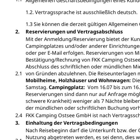
Allgemeinen Geschäftsbedingungen eines Kunde
1.2. Vertragssprache ist ausschließlich deutsch.
1.3 Sie können die derzeit gültigen Allgemein
2.
Reservierungen und Vertragsabschluss
Mit der Anmeldung/Reservierung bietet der Ku
Campingplatzes und/oder anderer Einrichtungen 
oder per E-Mail erfolgen. Reservierungen von M
Bestätigung/Rechnung von FKK Camping Ostsee
Abschluss des schriftlichen oder mündlichen M
2.1
von Gründen abzulehnen. Die Reiseunterlagen m
Mobilheime, Holzhäuser und Wohnwagen:
Die
Samstag.
Campingplatz:
Vom 16.07 bis zum 16.
Reservierungen sind dann nur auf Anfrage möglic
schwere Krankheit) weniger als 7 Nächte bleibe
der mündlichen oder schriftlichen Buchung vor
2.4
FKK Camping Ostsee GmbH ist nach Vertragssch
3.
Einhaltung der Vertragsbedingungen
Nach Reisebeginn darf die Unterkunft bzw. der
Nutzung abgetreten werden, es sei denn, dies wi